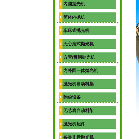
内圆抛光机
筒体内抛机
车床式抛光机
无心磨式抛光机
方管/带钢抛光机
内外圆一体抛光机
抛光机自动料架
除尘设备
无芯磨自动料架
抛光机配件
各类非标抛光机