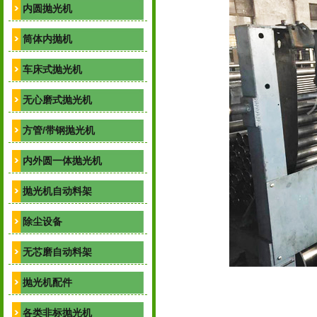
内圆抛光机
筒体内抛机
车床式抛光机
无心磨式抛光机
方管/带钢抛光机
内外圆一体抛光机
抛光机自动料架
除尘设备
无芯磨自动料架
抛光机配件
各类非标抛光机